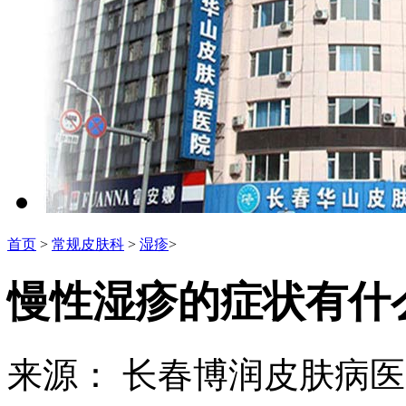
首页
>
常规皮肤科
>
湿疹
>
慢性湿疹的症状有什
来源： 长春博润皮肤病医院 